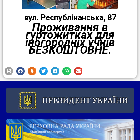
вул. Республіканська, 87
Проживання в
гуртожитках для
іногородніх учнів
БЕЗКОШТОВНЕ.