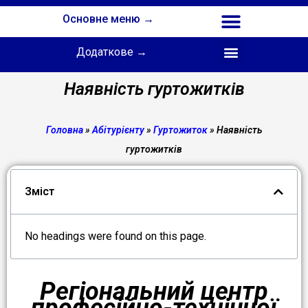
Основне меню →
Додаткове →
Співпраця з Інститутом професійної освіти НАПН України
Наявність гуртожитків
Головна
»
Абітурієнту
»
Гуртожиток
»
Наявність
гуртожитків
Зміст
No headings were found on this page.
Регіональний центр