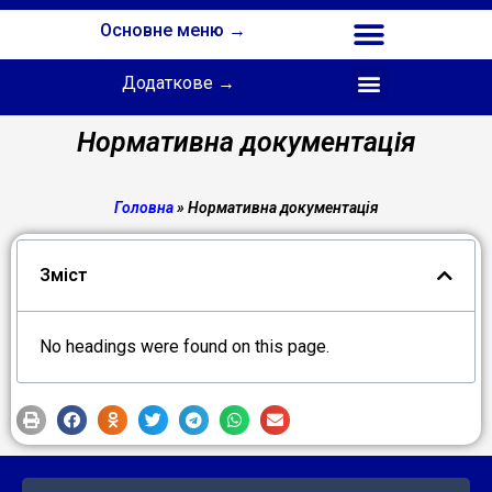
Основне меню →
Додаткове →
Співпраця з Інститутом професійної освіти НАПН України
Нормативна документація
Головна
»
Нормативна документація
Зміст
No headings were found on this page.