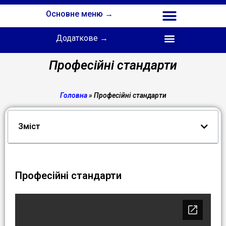
Основне меню →
Додаткове →
Співпраця з Інститутом професійної освіти НАПН України
Професійні стандарти
Головна
»
Професійні стандарти
Зміст
Професійні стандарти