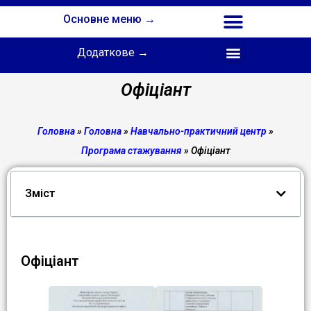
Основне меню →
Додаткове →
Співпраця з Інститутом професійної освіти НАПН України
Офіціант
Головна
»
Головна
»
Навчально-практичний центр
»
Програма стажування
»
Офіціант
Зміст
Офіціант