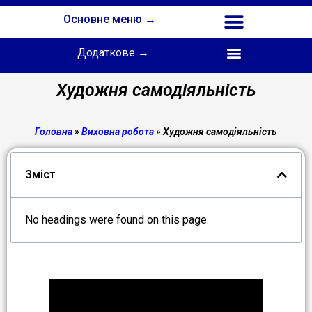
Основне меню →
Додаткове →
Співпраця з Інститутом професійної освіти НАПН України
Художня самодіяльність
Головна
»
Виховна робота
»
Художня самодіяльність
Зміст
No headings were found on this page.