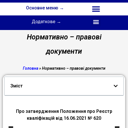
Основне меню →
Додаткове →
Співпраця з Інститутом професійної освіти НАПН України
Нормативно – правові
документи
Головна
»
Нормативно – правові документи
Зміст
Про затвердження Положення про Реєстр
кваліфікацій від 16.06.2021 № 620