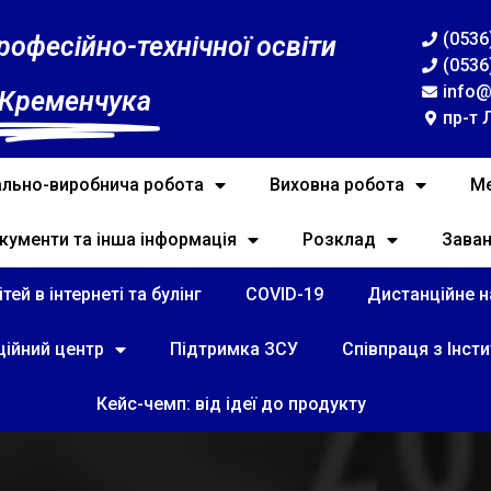
(0536
рофесійно-технічної освіти
(0536
info@
 Кременчука
пр-т 
льно-виробнича робота
Виховна робота
Ме
кументи та інша інформація
Розклад
Зава
тей в інтернеті та булінг
COVID-19
Дистанційне на
ційний центр
Підтримка ЗСУ
Співпраця з Інст
Кейс-чемп: від ідеї до продукту