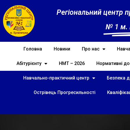
Регіональний центр п
№ 1 м.
Головна
Новини
Про нас
Навча
Абітурієнту
НМТ – 2026
Нормативні до
Навчально-практичний центр
Безпека ді
Острівець Прогресильності
Кваліфіка