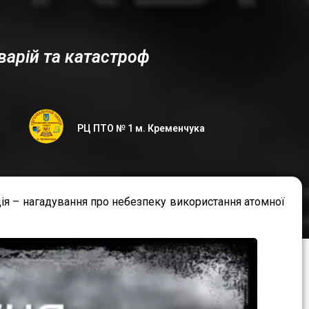
варій та катастроф
РЦ ПТО № 1 м. Кременчука
подія – нагадування про небезпеку використання атомної