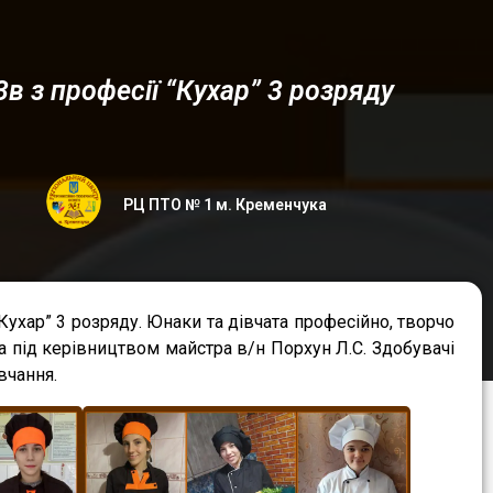
3в з професії “Кухар” 3 розряду
РЦ ПТО № 1 м. Кременчука
Кухар” 3 розряду. Юнаки та дівчата професійно, творчо
та під керівництвом майстра в/н Порхун Л.С. Здобувачі
вчання.