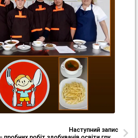
Наступний запис
Захист кваліфікаційно – пробних робіт здобувачів освіти групи К-20-3в з професії “Кухар” 4 розряду