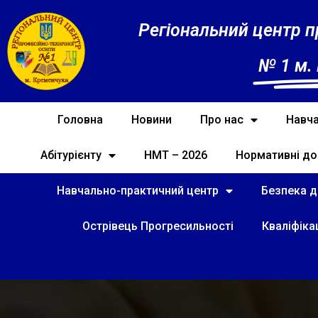
Регіональний центр п
№ 1 м.
Головна
Новини
Про нас
Навча
Абітурієнту
НМТ – 2026
Нормативні до
Навчально-практичний центр
Безпека ді
Острівець Прогресильності
Кваліфіка