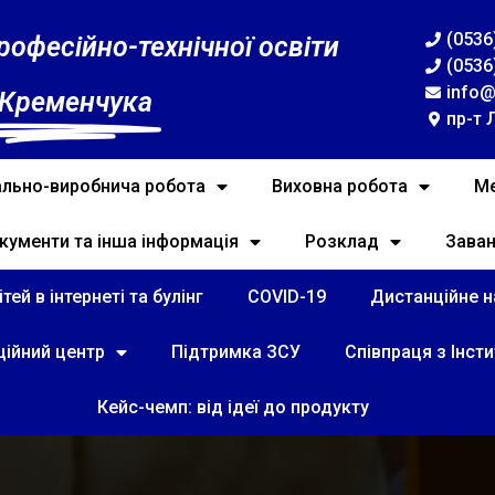
(0536
рофесійно-технічної освіти
(0536
info@
 Кременчука
пр-т 
льно-виробнича робота
Виховна робота
Ме
кументи та інша інформація
Розклад
Зава
тей в інтернеті та булінг
COVID-19
Дистанційне на
ційний центр
Підтримка ЗСУ
Співпраця з Інст
Кейс-чемп: від ідеї до продукту