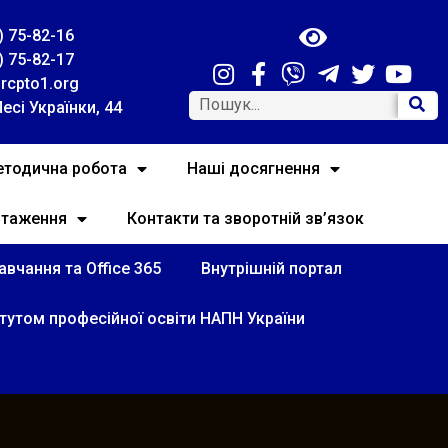
) 75-82-16
) 75-82-17
rcpto1.org
Лесі Українки, 44
тодична робота
Наші досягнення
нтаження
Контакти та зворотній зв’язок
вчання та Office 365
Внутрішній портал
итутом професійної освіти НАПН України