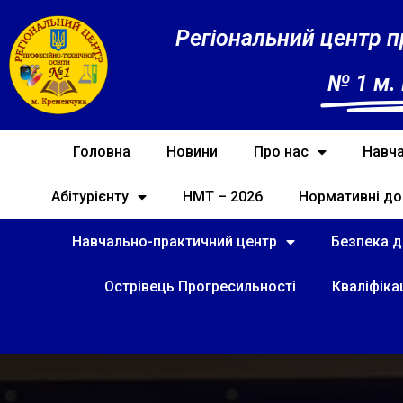
Регіональний центр п
№ 1 м.
Головна
Новини
Про нас
Навча
Абітурієнту
НМТ – 2026
Нормативні до
Навчально-практичний центр
Безпека ді
Острівець Прогресильності
Кваліфіка