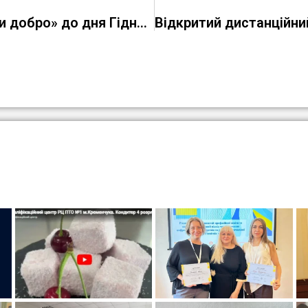
Виховна година на тему: « Вільні творити добро» до дня Гідності та Свободи України