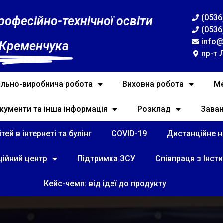
(0536
рофесійно-технічної освіти
(0536
info@
 Кременчука
пр-т 
льно-виробнича робота
Виховна робота
Ме
кументи та інша інформація
Розклад
Зава
тей в інтернеті та булінг
COVID-19
Дистанційне на
ційний центр
Підтримка ЗСУ
Співпраця з Інст
Кейс-чемп: від ідеї до продукту