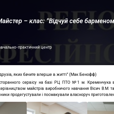
Майстер – клас: “Відчуй себе барменом
вчально-практичний центр
х друзів, яких бачите вперше в житті” (Мак Бенофф)
есторанного сервісу на базі РЦ ПТО №1 м. Кременчука в
ерівництвом майстрів виробничого навчання Вісич В.М. та
ники продегустували і посмакували власноруч приготовлені