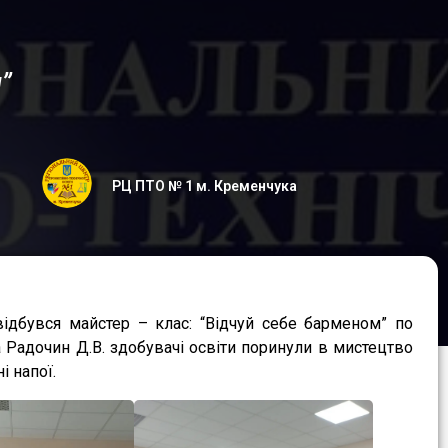
”
РЦ ПТО № 1 м. Кременчука
ідбувся майстер – клас: “Відчуй себе барменом” по
 Радочин Д.В. здобувачі освіти поринули в мистецтво
 напої.