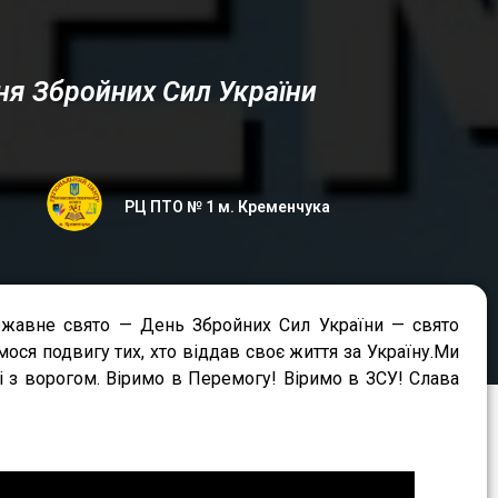
ня Збройних Сил України
РЦ ПТО № 1 м. Кременчука
ержавне свято — День Збройних Сил України — свято
мося подвигу тих, хто віддав своє життя за Україну.Ми
і з ворогом. Віримо в Перемогу! Віримо в ЗСУ! Слава