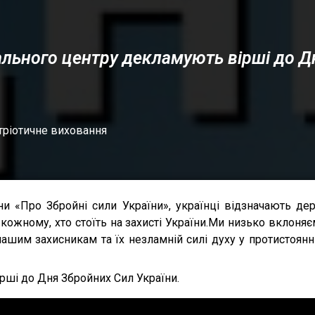
нального центру декламують вірші до Д
тріотичне виховання
їни «Про Збройні сили України», українці відзначають д
кожному, хто стоїть на захисті України.Ми низько вклоняє
нашим захисникам та їх незламній силі духу у протистоянн
рші до Дня Збройних Сил України.