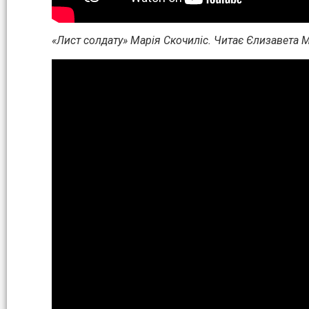
«Лист солдату» Марія Скочиліс. Читає Єлизавета 