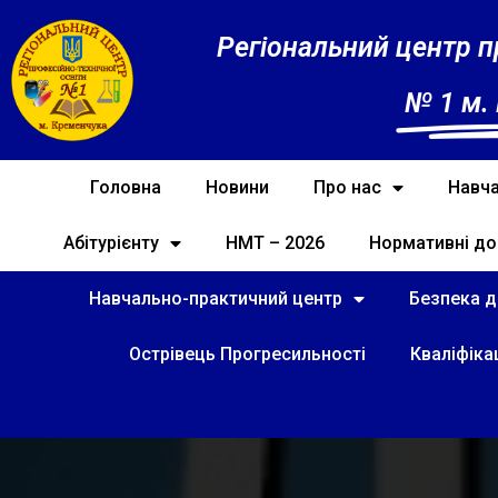
Регіональний центр п
№ 1 м.
Головна
Новини
Про нас
Навча
Абітурієнту
НМТ – 2026
Нормативні до
Навчально-практичний центр
Безпека ді
Острівець Прогресильності
Кваліфіка