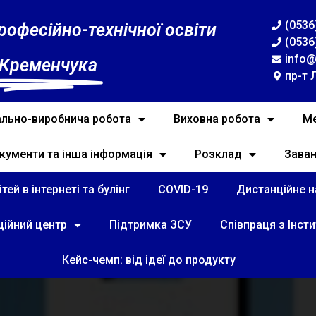
(0536
рофесійно-технічної освіти
(0536
info@
 Кременчука
пр-т 
льно-виробнича робота
Виховна робота
Ме
кументи та інша інформація
Розклад
Зава
тей в інтернеті та булінг
COVID-19
Дистанційне на
ційний центр
Підтримка ЗСУ
Співпраця з Інст
Кейс-чемп: від ідеї до продукту