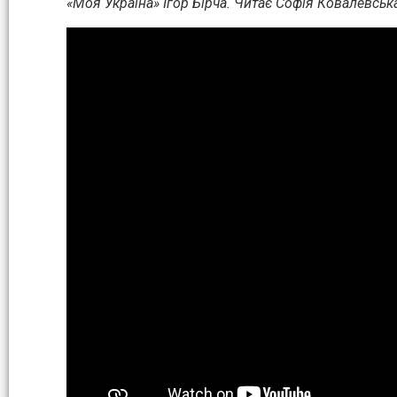
«Моя Україна» Ігор Бірча. Читає Софія Ковалевськ