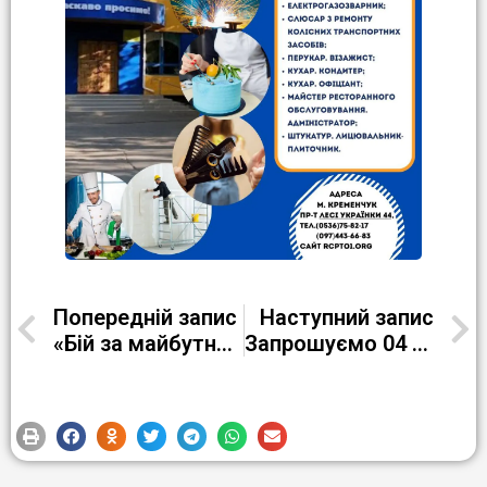
Попередній запис
Наступний запис
«Бій за майбутнє» інформаційні матеріали до Дня пам’яті Героїв Крут–2023
Запрошуємо 04 лютого о 10.00 на Крест “Світ професій”