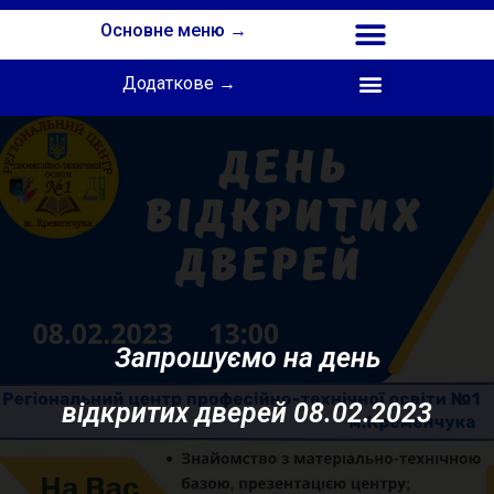
Основне меню →
Додаткове →
Співпраця з Інститутом професійної освіти НАПН України
Запрошуємо на день
відкритих дверей 08.02.2023