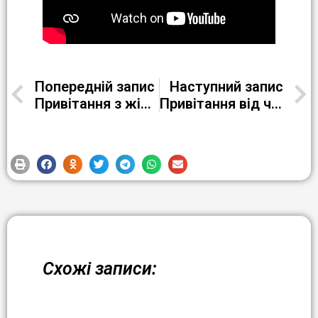
Попередній запис
Наступний запис
Привітання з жіночим святом 8 березня від групи С-20-3
Привітання від чоловіків з 8 березня “Для милих жінок з любов’ю”
Схожі записи: