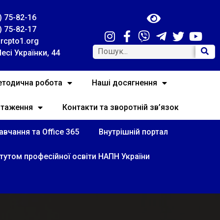
) 75-82-16
) 75-82-17
rcpto1.org
Лесі Українки, 44
тодична робота
Наші досягнення
нтаження
Контакти та зворотній зв’язок
вчання та Office 365
Внутрішній портал
итутом професійної освіти НАПН України