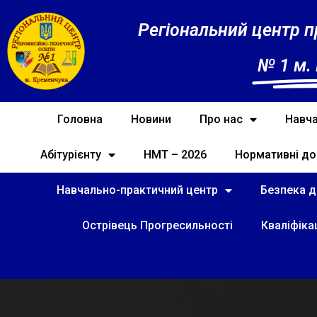
Регіональний центр п
№ 1 м.
Головна
Новини
Про нас
Навча
Абітурієнту
НМТ – 2026
Нормативні до
Навчально-практичний центр
Безпека ді
Острівець Прогресильності
Кваліфіка