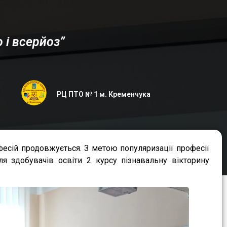
 і всерйоз”
РЦ ПТО № 1 м. Кременчука
фесій продовжується. З метою популяризації професії
я здобувачів освіти 2 курсу пізнавальну вікторину