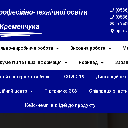
(0536
рофесійно-технічної освіти
(0536
info@
 Кременчука
пр-т 
льно-виробнича робота
Виховна робота
Ме
кументи та інша інформація
Розклад
Зава
тей в інтернеті та булінг
COVID-19
Дистанційне на
ційний центр
Підтримка ЗСУ
Співпраця з Інст
Кейс-чемп: від ідеї до продукту