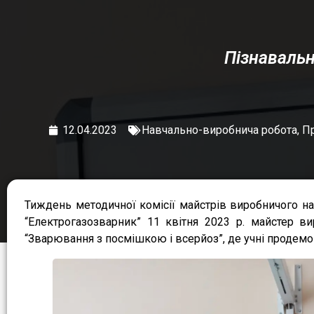
Пізнавальн
12.04.2023
Навчально-виробнича робота
,
Пр
Тиждень методичної комісії майстрів виробничого на
“Електрогазозварник” 11 квітня 2023 р. майстер в
“Зварювання з посмішкою і всерйоз”, де учні продемо