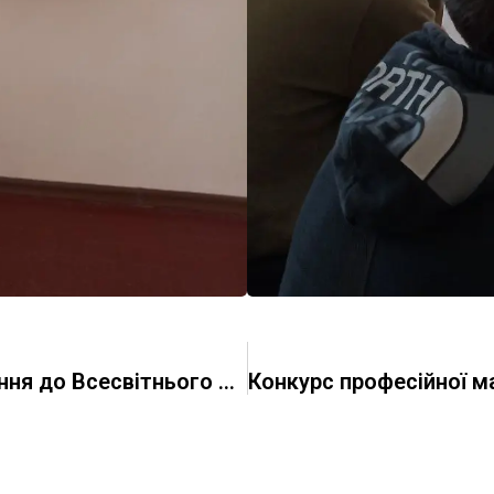
Бінарні спортивно-інтелектуальні змагання до Всесвітнього дня здоров’я