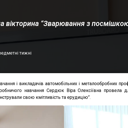
а вікторина “Зварювання з посмішкою
едметні тижні
вчання і викладачів автомобільних і металообробних про
иробничого навчання Сердюк Віра Олексіївна провела дл
нстрували свою кмітливість та ерудицію”.