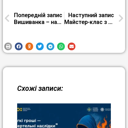
Попередній запис
Наступний запис
Вишиванка – наша національна святиня
Майстер-клас з приготування виробів із дріжджового тіста для учнів 3 класу гімназії №6
Схожі записи: