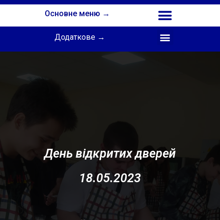
Основне меню →
Додаткове →
Співпраця з Інститутом професійної освіти НАПН України
День відкритих дверей
18.05.2023