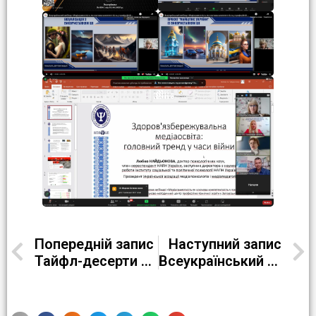
Попередній запис
Наступний запис
Тайфл-десерти для учнів 1 класу гімназії № 9
Всеукраїнський арт-простір “Ми-сильні! Ми-разом! Ми-Україна!”