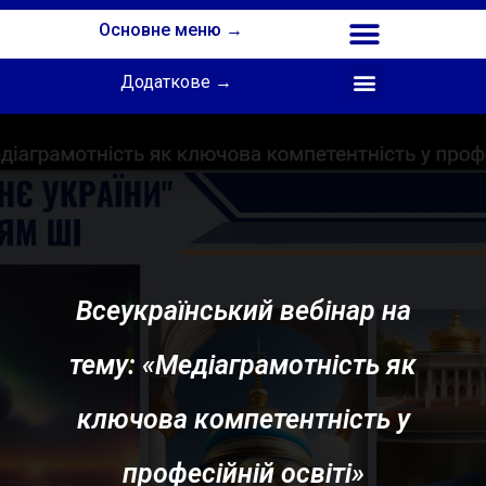
Основне меню →
Додаткове →
Співпраця з Інститутом професійної освіти НАПН України
Всеукраїнський вебінар на
тему: «Медіаграмотність як
ключова компетентність у
професійній освіті»