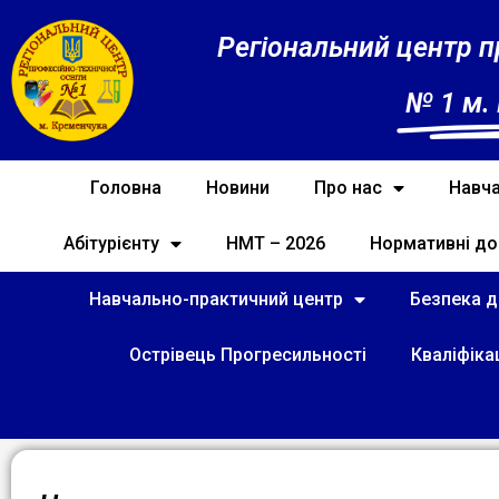
Регіональний центр п
№ 1 м.
Головна
Новини
Про нас
Навча
Абітурієнту
НМТ – 2026
Нормативні до
Навчально-практичний центр
Безпека ді
Острівець Прогресильності
Кваліфіка