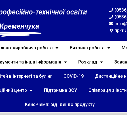
(0536
рофесійно-технічної освіти
(0536
info@
 Кременчука
пр-т 
льно-виробнича робота
Виховна робота
Ме
кументи та інша інформація
Розклад
Зава
тей в інтернеті та булінг
COVID-19
Дистанційне на
ційний центр
Підтримка ЗСУ
Співпраця з Інст
Кейс-чемп: від ідеї до продукту