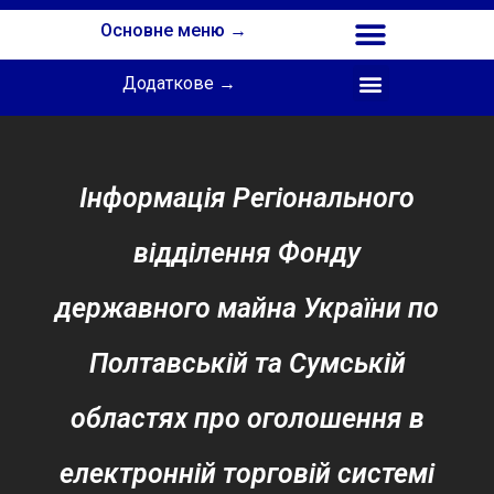
Основне меню →
Додаткове →
Співпраця з Інститутом професійної освіти НАПН України
Інформація Регіонального
відділення Фонду
державного майна України по
Полтавській та Сумській
областях про оголошення в
електронній торговій системі