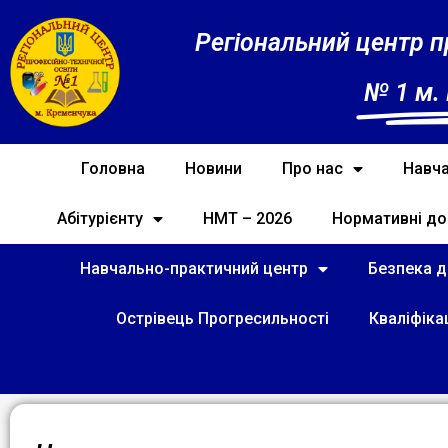
Регіональний центр п
№ 1 м.
Головна
Новини
Про нас
Навча
Абітурієнту
НМТ – 2026
Нормативні до
Навчально-практичний центр
Безпека ді
Острівець Прогресильності
Кваліфіка