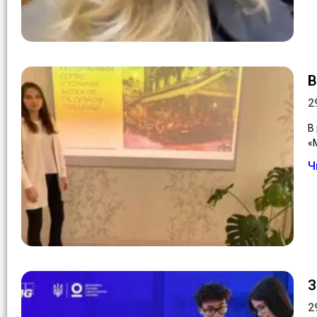
В
2
В
«
Ч
З
2