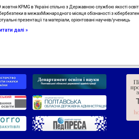
9 жовтня KPMG в Україні спільно з Державною службою якості осві
ібербезпеки в межахМіжнародного місяця обізнаності з кібербезпе
іртуальні презентації та матеріали, орієнтовані научнів/учениць
итати далі »