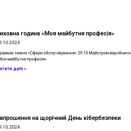
иховна година «Моя майбутня професія»
9.10.2024
 рамках тижня «Сфери обслуговування» 29.10 Майстром виробничо
Моя майбутня професія»
итати далі »
апрошення на щорічний День кібербезпеки
9.10.2024