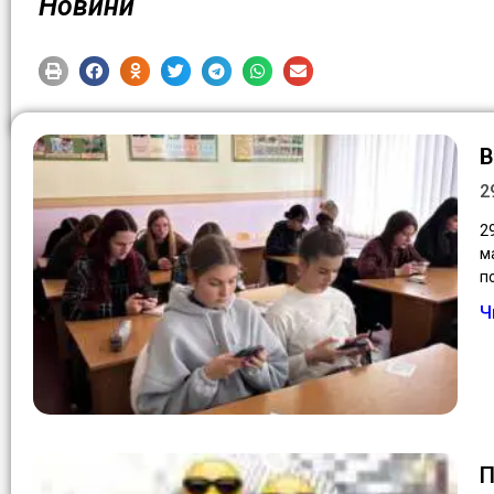
Новини
В
2
2
м
п
Ч
П