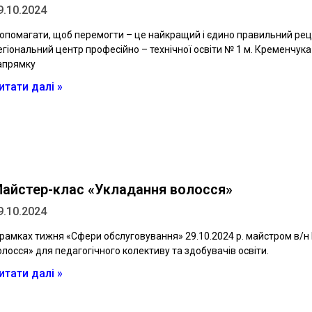
9.10.2024
опомагати, щоб перемогти – це найкращий і єдино правильний рецеп
егіональний центр професійно – технічної освіти № 1 м. Кременчук
апрямку
итати далі »
айстер-клас «Укладання волосся»
9.10.2024
 рамках тижня «Сфери обслуговування» 29.10.2024 р. майстром в/
олосся» для педагогічного колективу та здобувачів освіти.
итати далі »