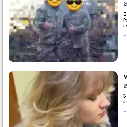
2
Д
Р
н
Ч
М
2
В
в
Ч