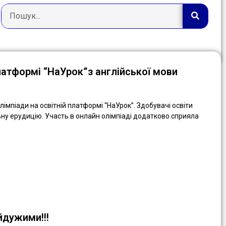
платформі “НаУрок”з англійської мови
лімпіади на освітній платформі “НаУрок”. Здобувачі освіти
ьну ерудицію. Участь в онлайн олімпіаді додатково сприяла
дужими!!!