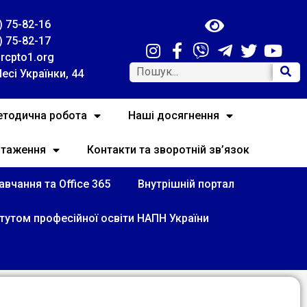
) 75-82-16
) 75-82-17
rcpto1.org
Лесі Українки, 44
тодична робота
Наші досягнення
нтаження
Контакти та зворотній зв’язок
вчання та Office 365
Внутрішній портал
итутом професійної освіти НАПН України