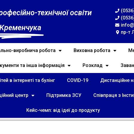
(0536
рофесійно-технічної освіти
(0536
info@
 Кременчука
пр-т 
льно-виробнича робота
Виховна робота
Ме
кументи та інша інформація
Розклад
Зава
тей в інтернеті та булінг
COVID-19
Дистанційне на
ційний центр
Підтримка ЗСУ
Співпраця з Інст
Кейс-чемп: від ідеї до продукту