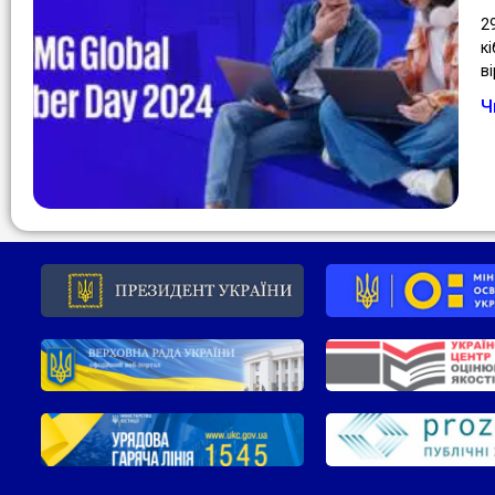
2
к
в
Ч