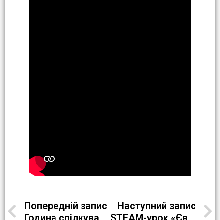
Попередній запис
Наступний запис
Година спілкування “Ми – проти насильства”
STEAM-урок «Євроодісея»