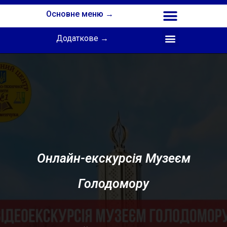
Основне меню →
Додаткове →
Співпраця з Інститутом професійної освіти НАПН України
Онлайн-екскурсія Музеєм
Голодомору