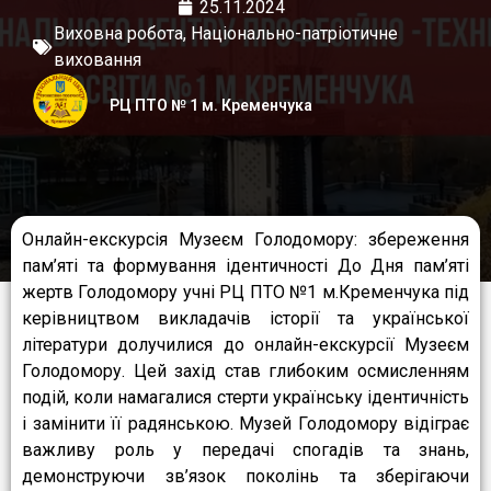
25.11.2024
Виховна робота
,
Національно-патріотичне
виховання
РЦ ПТО № 1 м. Кременчука
Онлайн-екскурсія Музеєм Голодомору: збереження
пам’яті та формування ідентичності До Дня пам’яті
жертв Голодомору учні РЦ ПТО №1 м.Кременчука під
керівництвом викладачів історії та української
літератури долучилися до онлайн-екскурсії Музеєм
Голодомору. Цей захід став глибоким осмисленням
подій, коли намагалися стерти українську ідентичність
і замінити її радянською. Музей Голодомору відіграє
важливу роль у передачі спогадів та знань,
демонструючи зв’язок поколінь та зберігаючи