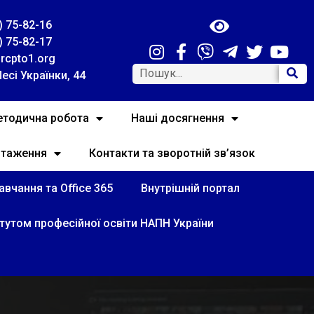
) 75-82-16
) 75-82-17
rcpto1.org
Лесі Українки, 44
тодична робота
Наші досягнення
нтаження
Контакти та зворотній зв’язок
вчання та Office 365
Внутрішній портал
итутом професійної освіти НАПН України