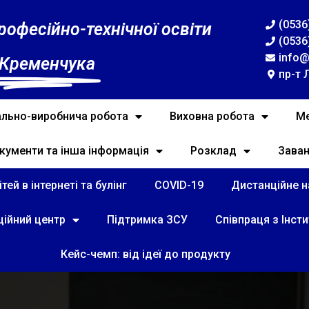
(0536
рофесійно-технічної освіти
(0536
info@
 Кременчука
пр-т 
льно-виробнича робота
Виховна робота
Ме
кументи та інша інформація
Розклад
Зава
тей в інтернеті та булінг
COVID-19
Дистанційне на
ційний центр
Підтримка ЗСУ
Співпраця з Інст
Кейс-чемп: від ідеї до продукту