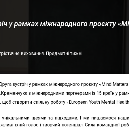
річ у рамках міжнародного проєкту «Mi
тріотичне виховання
,
Предметні тижні
Друга зустріч у рамках міжнародного проєкту «Mind Matters
м.Кременчука з міжнародними партнерами із 15 країн у рамк
ля, щоб створити спільну роботу «European Youth Mental Hea
я унікальними ідеями та підходами. І ми пишаємося наши
жливі їхній голос і творчий потенціал. Сила командної ро