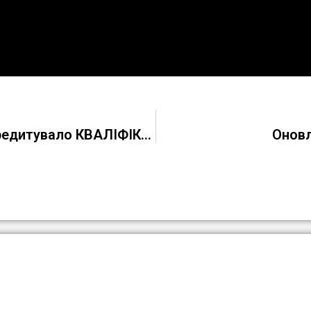
Національне агентство кваліфікацій акредитувало КВАЛІФІКАЦІЙНИЙ ЦЕНТР Регіонального центру професійно-технічної освіти №1 м. Кременчука!
Оновл