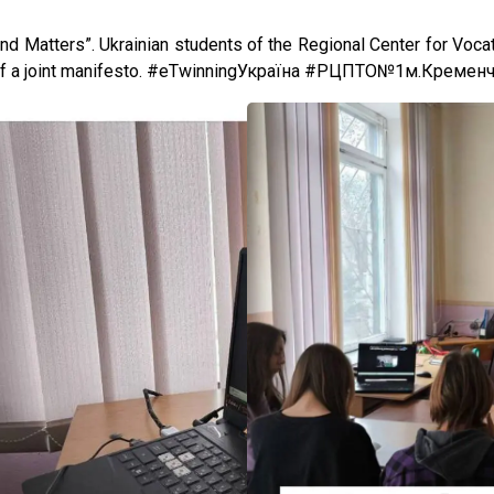
ind Matters”. Ukrainian students of the Regional Center for Voc
on of a joint manifesto. #eTwinningУкраїна #РЦПТО№1м.Кремен