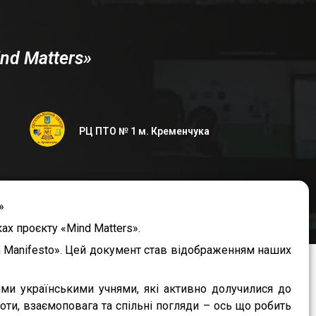
nd Matters»
РЦ ПТО № 1 м. Кременчука
»
ах проєкту «Mind Matters».
lth Manifesto». Цей документ став відображенням наших
ми українськими учнями, які активно долучилися до
боти, взаємоповага та спільні погляди – ось що робить