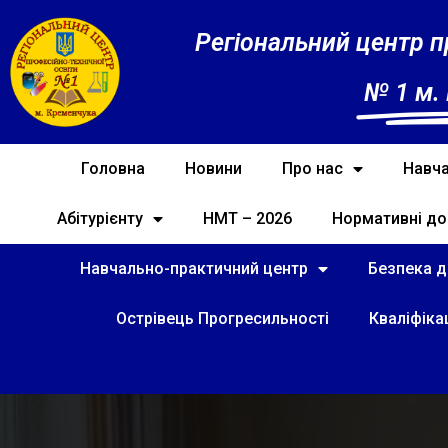
Регіональний центр п
№ 1 м.
Головна
Новини
Про нас
Навча
Абітурієнту
НМТ – 2026
Нормативні до
Навчально-практичний центр
Безпека ді
Острівець Прогресильності
Кваліфіка