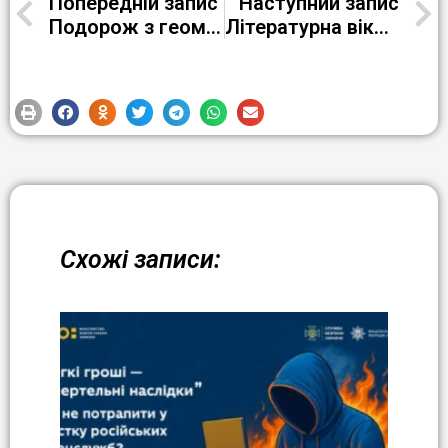
Попередній запис
Наступний запис
Подорож з геометрії на тему: «Геометрична подорож кулею: маршрут через перерізи»
Літературна вікторина «Чи знаєш ти класиків?»
Схожі записи: