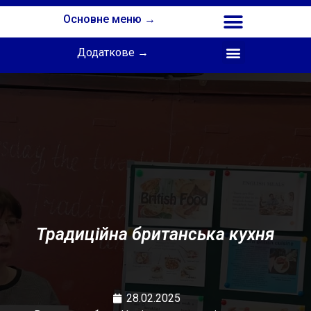
Основне меню →
Додаткове →
Співпраця з Інститутом професійної освіти НАПН України
Традиційна британська кухня
28.02.2025