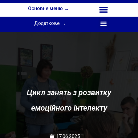
Основне меню →
Додаткове →
Співпраця з Інститутом професійної освіти НАПН України
Цикл занять з розвитку
емоційного інтелекту
17.06.2025