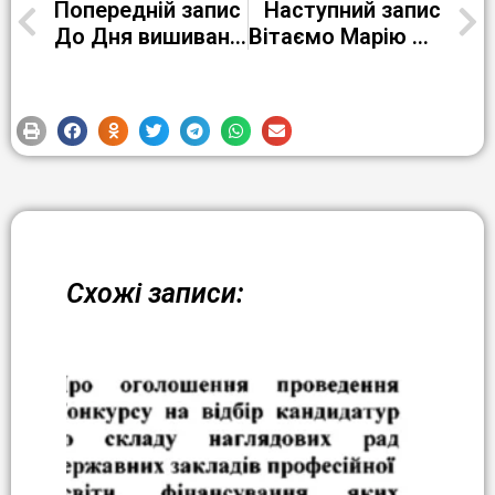
Попередній запис
Наступний запис
До Дня вишиванки учні групи К-23-3 РЦ ПТО№1 м. Кременчука на уроці інформатики створювали власні 3D-композиції у Blender!
Вітаємо Марію Дегтярьову з важливим кроком у професійному розвитку!
Схожі записи: