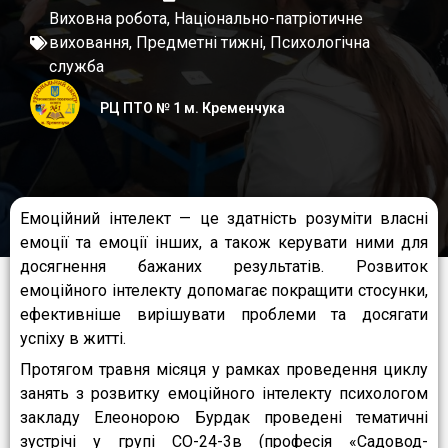
Виховна робота
,
Національно-патріотичне
виховання
,
Предметні тижні
,
Психологічна
служба
РЦ ПТО № 1 м. Кременчука
Емоційний інтелект — це здатність розуміти власні
емоції та емоції інших, а також керувати ними для
досягнення бажаних результатів. Розвиток
емоційного інтелекту допомагає покращити стосунки,
ефективніше вирішувати проблеми та досягати
успіху в житті.
Протягом травня місяця у рамках проведення циклу
занять з розвитку емоційного інтелекту психологом
закладу Елеонорою Бурдак проведені тематичні
зустрічі у групі СО-24-3в (професія «Садовод-