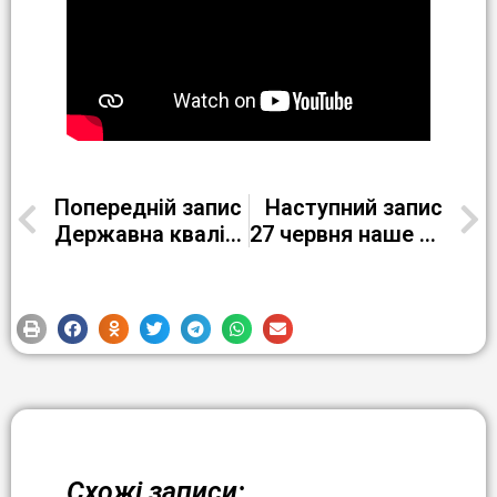
Попередній запис
Наступний запис
Державна кваліфікаційна атестація в групі Л-22-3
27 червня наше відділення перегорнуло ще одну особливу сторінку своєї історії — відбувся урочистий захід, присвячений випуску 2024-2025 навчального року й останньому дзвонику.
Схожі записи: