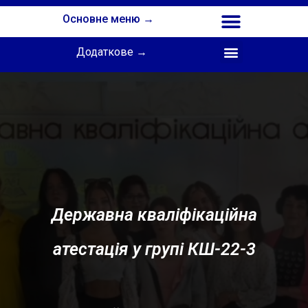
Основне меню →
Додаткове →
Співпраця з Інститутом професійної освіти НАПН України
Державна кваліфікаційна
атестація у групі КШ-22-3