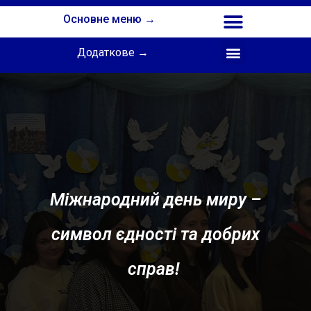
Основне меню →
Додаткове →
Співпраця з Інститутом професійної освіти НАПН України
Міжнародний день миру –
символ єдності та добрих
справ!