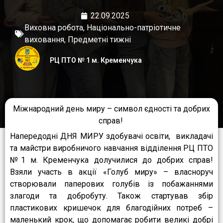
22.09.2025
Виховна робота
,
Національно-патріотичне
виховання
,
Предметні тижні
РЦ ПТО № 1 м. Кременчука
Міжнародний день миру – символ єдності та добрих
справ!
Напередодні ДНЯ МИРУ здобувачі освіти, викладачі
та майстри виробничого навчання відділення РЦ ПТО
№1 м. Кременчука долучилися до добрих справ!
Взяли участь в акції «Голуб миру» – власноруч
створювали паперових голубів із побажаннями
злагоди та добробуту. Також стартував збір
пластикових кришечок для благодійних потреб –
маленький крок, що допомагає робити великі добрі