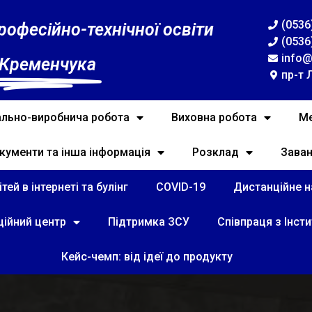
(0536
рофесійно-технічної освіти
(0536
info@
 Кременчука
пр-т 
льно-виробнича робота
Виховна робота
Ме
кументи та інша інформація
Розклад
Зава
тей в інтернеті та булінг
COVID-19
Дистанційне на
ційний центр
Підтримка ЗСУ
Співпраця з Інст
Кейс-чемп: від ідеї до продукту