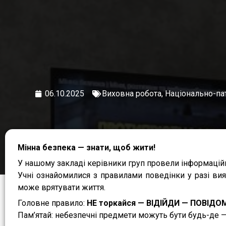
06.10.2025
Виховна робота
,
Національно-па
Мінна безпека — знати, щоб жити!
У нашому закладі керівники груп провели інформаційн
Учні ознайомилися з правилами поведінки у разі ви
може врятувати життя.
Головне правило:
НЕ торкайся — ВІДІЙДИ — ПОВІДО
Пам’ятай: небезпечні предмети можуть бути будь-де — у 