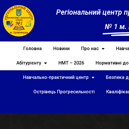
Регіональний центр п
№ 1 м.
Головна
Новини
Про нас
Навча
Абітурієнту
НМТ – 2026
Нормативні до
Навчально-практичний центр
Безпека ді
Острівець Прогресильності
Кваліфіка