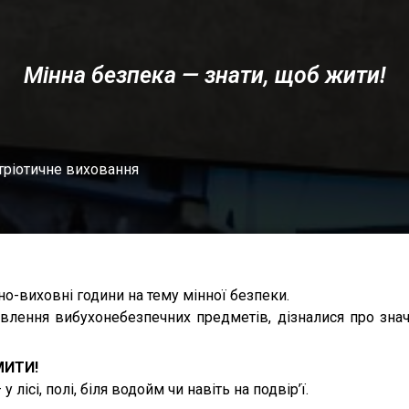
Мінна безпека — знати, щоб жити!
тріотичне виховання
о-виховні години на тему мінної безпеки.
явлення вибухонебезпечних предметів, дізналися про знач
МИТИ!
лісі, полі, біля водойм чи навіть на подвір’ї.