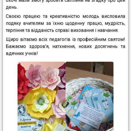
охочі мали змогу зробити світлини на згадку про цей
день.
Своєю працею та креативністю молодь висловила
подяку вчителям за їхню щоденну працю, мудрість,
терпіння та відданість справі виховання і навчання.
Щиро вітаємо всіх педагогів із професійним святом!
Бажаємо здоров’я, натхнення, нових досягнень та
вдячних учнів!