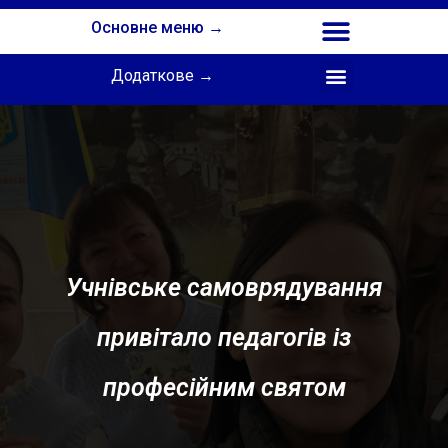
Основне меню →
Додаткове →
Співпраця з Інститутом професійної освіти НАПН України
Учнівське самоврядування
привітало педагогів із
професійним святом