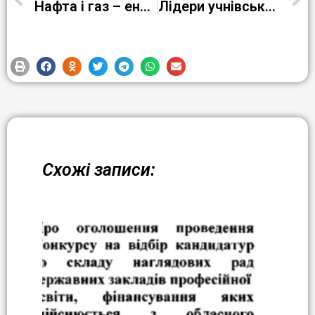
Нафта і газ – енергія світу!
Лідери учнівського самоврядування взяли участь у міському заході «Від ідеї – до успіху!»
Схожі записи: