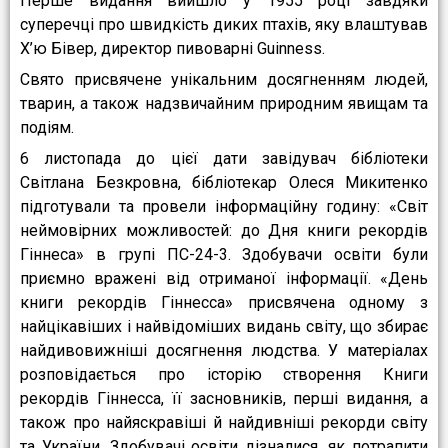
Перше видання вийшло у 1955 році завдяки
суперечці про швидкість диких птахів, яку влаштував
Х’ю Бівер, директор пивоварні Guinness.
Свято присвячене унікальним досягненням людей,
тварин, а також надзвичайним природним явищам та
подіям.
6 листопада до цієї дати завідувач бібліотеки
Світлана Безкровна, бібліотекар Олеся Микитенко
підготували та провели інформаційну годину: «Світ
неймовірних можливостей: до Дня книги рекордів
Гіннеса» в групі ПС-24-3. Здобувачи освіти були
приємно вражені від отриманої інформації. «День
книги рекордів Гіннесса» присвячена одному з
найцікавіших і найвідоміших видань світу, що збирає
найдивовижніші досягнення людства. У матеріалах
розповідається про історію створення Книги
рекордів Гіннесса, її засновників, перші видання, а
також про найяскравіші й найдивніші рекорди світу
та України. Здобувачі освіти дізналися, як потрапити