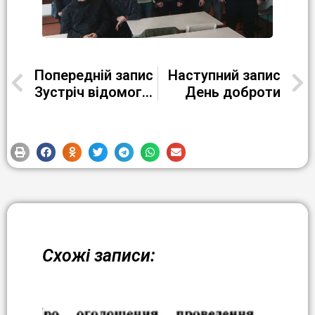
Попередній запис
Наступний запис
Зустріч відомого шеф-кухаря Аліка Мкртчяна з учнями Регіонального центру професійно-технічної освіти №1 м.Кременчука
День доброти
Схожі записи: