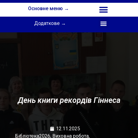
Основне меню →
Додаткове →
Співпраця з Інститутом професійної освіти НАПН України
День книги рекордів Гіннеса
12.11.2025
Бібліотека2026
,
Виховна робота
,