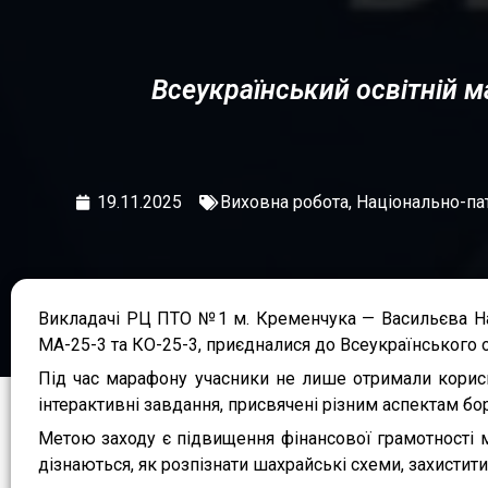
Всеукраїнський освітній 
19.11.2025
Виховна робота
,
Національно-па
Викладачі РЦ ПТО №1 м. Кременчука — Васильєва Нат
МА-25-3 та КО-25-3, приєдналися до Всеукраїнського 
Під час марафону учасники не лише отримали корисні
інтерактивні завдання, присвячені різним аспектам б
Метою заходу є підвищення фінансової грамотності
дізнаються, як розпізнати шахрайські схеми, захистити