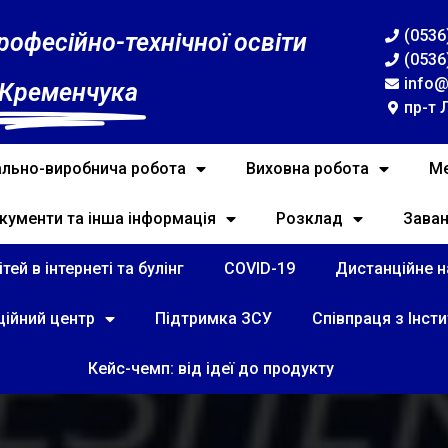
(0536
рофесійно-технічної освіти
(0536
info@
 Кременчука
пр-т 
льно-виробнича робота
Виховна робота
Ме
кументи та інша інформація
Розклад
Зава
тей в інтернеті та булінг
COVID-19
Дистанційне на
ційний центр
Підтримка ЗСУ
Співпраця з Інст
Кейс-чемп: від ідеї до продукту