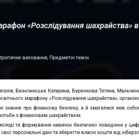
марафон «Розслідування шахрайства»
тріотичне виховання
,
Предметні тижні
алія, Безклинська Катерина, Буренкова Тетяна, Мальченко
освітнього марафону «Розслідування шахрайства», організ
 знання про фінансову безпеку, а й змагалися між собою
оротьби з фінансовим шахрайством.
 молоді та формування навичок безпечної поведінки у ци
 свої персональні дані та зберегти власні кошти від кіберз