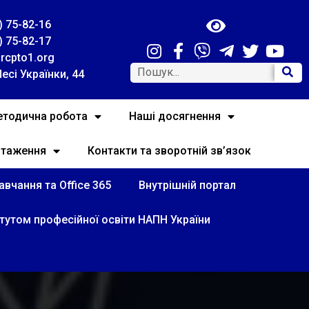
) 75-82-16
) 75-82-17
rcpto1.org
Лесі Українки, 44
тодична робота
Наші досягнення
нтаження
Контакти та зворотній зв’язок
вчання та Office 365
Внутрішній портал
итутом професійної освіти НАПН України