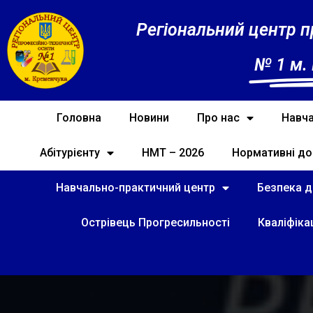
Регіональний центр п
№ 1 м.
Головна
Новини
Про нас
Навча
Абітурієнту
НМТ – 2026
Нормативні до
Навчально-практичний центр
Безпека ді
Острівець Прогресильності
Кваліфіка