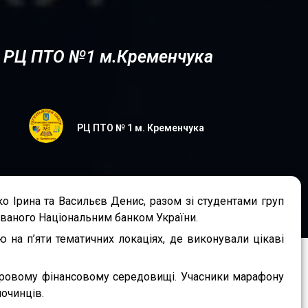
 в РЦ ПТО №1 м.Кременчука
РЦ ПТО № 1 м. Кременчука
 Ірина та Васильєв Денис, разом зі студентами груп
ованого Національним банком України.
 на п’яти тематичних локаціях, де виконували цікаві
фровому фінансовому середовищі. Учасники марафону
лочинців.