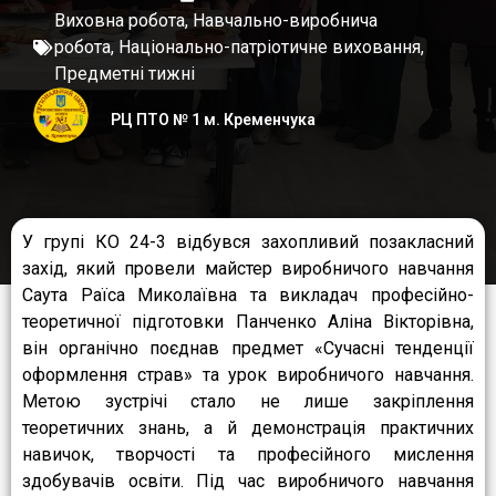
Виховна робота
,
Навчально-виробнича
робота
,
Національно-патріотичне виховання
,
Предметні тижні
РЦ ПТО № 1 м. Кременчука
У групі КО 24-3 відбувся захопливий позакласний
захід, який провели майстер виробничого навчання
Саута Раїса Миколаївна та викладач професійно-
теоретичної підготовки Панченко Аліна Вікторівна,
він органічно поєднав предмет «Сучасні тенденції
оформлення страв» та урок виробничого навчання.
Метою зустрічі стало не лише закріплення
теоретичних знань, а й демонстрація практичних
навичок, творчості та професійного мислення
здобувачів освіти. Під час виробничого навчання