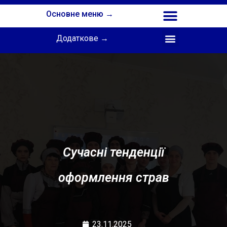
Основне меню →
Додаткове →
Співпраця з Інститутом професійної освіти НАПН України
Сучасні тенденції
оформлення страв
23.11.2025