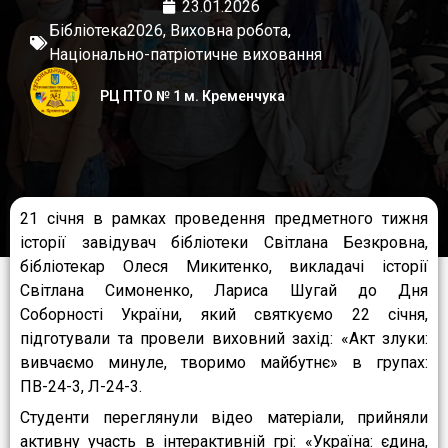
23.01.2026
Бібліотека2026
,
Виховна робота
,
Національно-патріотичне виховання
РЦ ПТО № 1 м. Кременчука
21 січня в рамках проведення предметного тижня
історії завідувач бібліотеки Світлана Безкровна,
бібліотекар Олеся Микитенко, викладачі історії
Світлана Симоненко, Лариса Шугай до Дня
Соборності України, який святкуємо 22 січня,
підготували та провели виховний захід: «Акт злуки:
вивчаємо минуле, творимо майбутнє» в групах:
ПВ-24-3, Л-24-3.
Студенти переглянули відео матеріали, прийняли
активну участь в інтерактивній грі: «Україна: єдина,