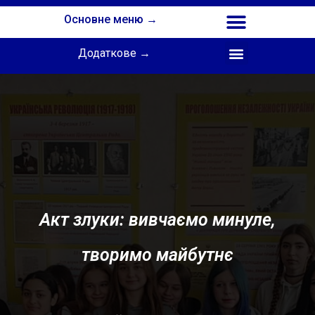
Основне меню →
Додаткове →
Співпраця з Інститутом професійної освіти НАПН України
Акт злуки: вивчаємо минуле,
творимо майбутнє