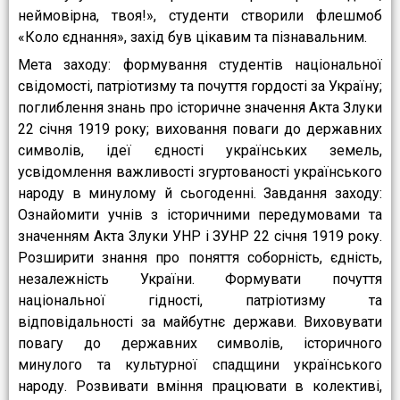
неймовірна, твоя!», студенти створили флешмоб
«Коло єднання», захід був цікавим та пізнавальним.
Мета заходу: формування студентів національної
свідомості, патріотизму та почуття гордості за Україну;
поглиблення знань про історичне значення Акта Злуки
22 січня 1919 року; виховання поваги до державних
символів, ідеї єдності українських земель,
усвідомлення важливості згуртованості українського
народу в минулому й сьогоденні. Завдання заходу:
Ознайомити учнів з історичними передумовами та
значенням Акта Злуки УНР і ЗУНР 22 січня 1919 року.
Розширити знання про поняття соборність, єдність,
незалежність України. Формувати почуття
національної гідності, патріотизму та
відповідальності за майбутнє держави. Виховувати
повагу до державних символів, історичного
минулого та культурної спадщини українського
народу. Розвивати вміння працювати в колективі,