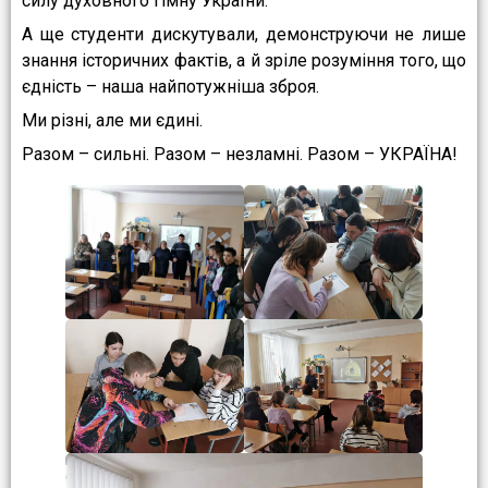
силу духовного гімну України.
А ще студенти дискутували, демонструючи не лише
знання історичних фактів, а й зріле розуміння того, що
єдність – наша найпотужніша зброя.
Ми різні, але ми єдині.
Разом – сильні. Разом – незламні. Разом – УКРАЇНА!