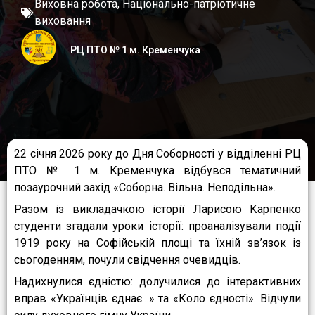
Виховна робота
,
Національно-патріотичне
виховання
РЦ ПТО № 1 м. Кременчука
22 січня 2026 року до Дня Соборності у відділенні РЦ
ПТО № 1 м. Кременчука відбувся тематичний
позаурочний захід «Соборна. Вільна. Неподільна».
Разом із викладачкою історії Ларисою Карпенко
студенти згадали уроки історії: проаналізували події
1919 року на Софійській площі та їхній зв’язок із
сьогоденням, почули свідчення очевидців.
Надихнулися єдністю: долучилися до інтерактивних
вправ «Українців єднає…» та «Коло єдності». Відчули