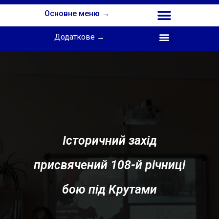
Основне меню →
Додаткове →
Співпраця з Інститутом професійної освіти НАПН України
Історичний захід
присвячений 108-й річниці
бою під Крутами