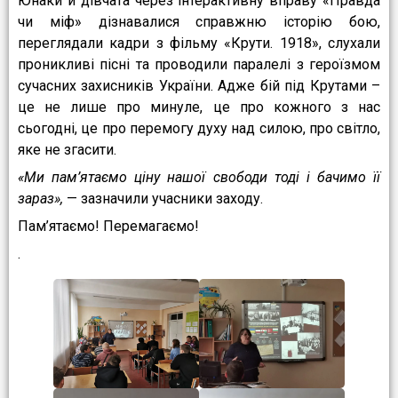
Юнаки й дівчата через інтерактивну вправу «Правда
чи міф» дізнавалися справжню історію бою,
переглядали кадри з фільму «Крути. 1918», слухали
проникливі пісні та проводили паралелі з героїзмом
сучасних захисників України. Адже бій під Крутами –
це не лише про минуле, це про кожного з нас
сьогодні, це про перемогу духу над силою, про світло,
яке не згасити.
«Ми пам’ятаємо ціну нашої свободи тоді і бачимо її
зараз»,
— зазначили учасники заходу.
Пам’ятаємо! Перемагаємо!
.