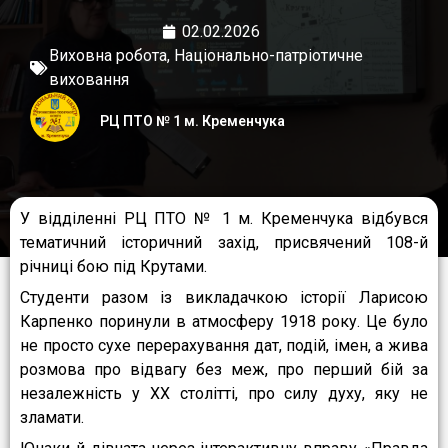
02.02.2026
Виховна робота
,
Національно-патріотичне
виховання
РЦ ПТО № 1 м. Кременчука
У відділенні РЦ ПТО № 1 м. Кременчука відбувся
тематичний історичний захід, присвячений 108-й
річниці бою під Крутами.
Студенти разом із викладачкою історії Ларисою
Карпенко поринули в атмосферу 1918 року. Це було
не просто сухе перерахування дат, подій, імен, а жива
розмова про відвагу без меж, про перший бій за
незалежність у XX столітті, про силу духу, яку не
зламати.