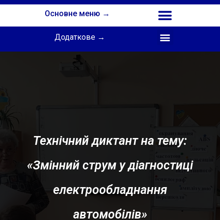
Основне меню →
Додаткове →
Співпраця з Інститутом професійної освіти НАПН України
Технічний диктант на тему:
«Змінний струм у діагностиці
електрообладнання
автомобілів»