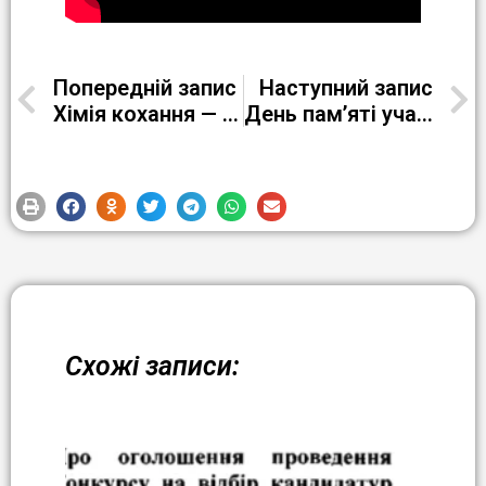
Попередній запис
Наступний запис
Хімія кохання — магія емоцій!
День пам’яті учасників бойових дій на території інших держав — воїнів-афганців
Схожі записи: