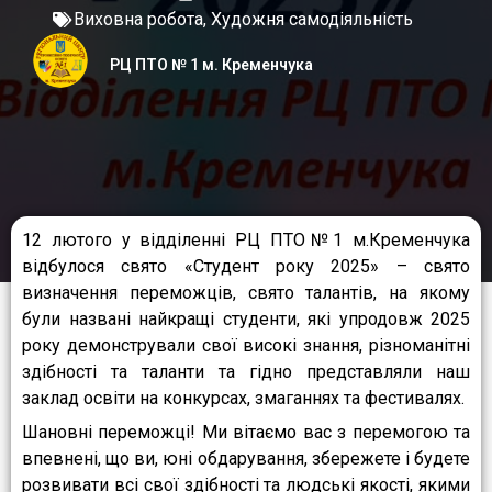
Виховна робота
,
Художня самодіяльність
РЦ ПТО № 1 м. Кременчука
12 лютого у відділенні РЦ ПТО№1 м.Кременчука
відбулося свято «Студент року 2025» – свято
визначення переможців, свято талантів, на якому
були названі найкращі студенти, які упродовж 2025
року демонстрували свої високі знання, різноманітні
здібності та таланти та гідно представляли наш
заклад освіти на конкурсах, змаганнях та фестивалях.
Шановні переможці! Ми вітаємо вас з перемогою та
впевнені, що ви, юні обдарування, збережете і будете
розвивати всі свої здібності та людські якості, якими