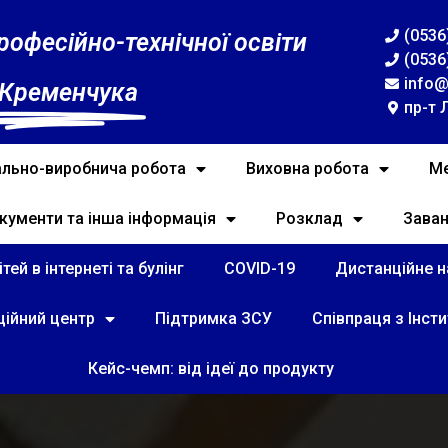
(0536
рофесійно-технічної освіти
(0536
info@
 Кременчука
пр-т 
льно-виробнича робота
Виховна робота
Ме
кументи та інша інформація
Розклад
Зава
тей в інтернеті та булінг
COVID-19
Дистанційне на
ційний центр
Підтримка ЗСУ
Співпраця з Інст
Кейс-чемп: від ідеї до продукту