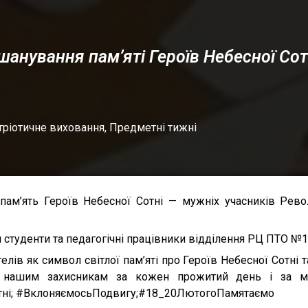
шанування пам’яті Героїв Небесної Сот
тріотичне виховання
,
Предметні тижні
ам’ять Героїв Небесної Сотні — мужніх учасників Револ
ся студенти та педагогічні працівники відділення РЦ ПТО №
ів як символ світлої пам’яті про Героїв Небесної Сотні та
 нашим захисникам за кожен прожитий день і за м
тні; #ВклоняємосьПодвигу;#18_20ЛютогоПамятаємо