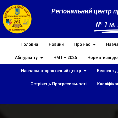
Регіональний центр п
№ 1 м.
Головна
Новини
Про нас
Навча
Абітурієнту
НМТ – 2026
Нормативні до
Навчально-практичний центр
Безпека ді
Острівець Прогресильності
Кваліфіка