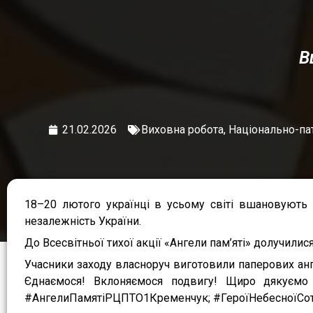
В
21.02.2026
Виховна робота
,
Національно-па
18–20 лютого українці в усьому світі вшановують п
незалежність України.
До Всесвітньої тихої акції «Ангели пам’яті» долучили
Учасники заходу власноруч виготовили паперових ангел
Єднаємося! Вклоняємося подвигу! Щиро дякуємо
#АнгелиПамятіРЦПТО1Кременчук; #ГероїНебесноїСо