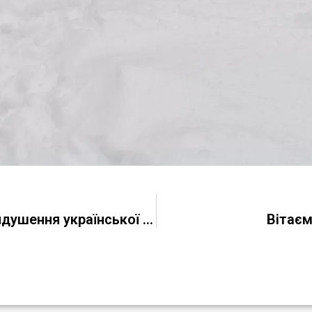
Документальний фільм “Хронологія придушення української мови або чому росія не любить солов’їний спів”
Вітаєм