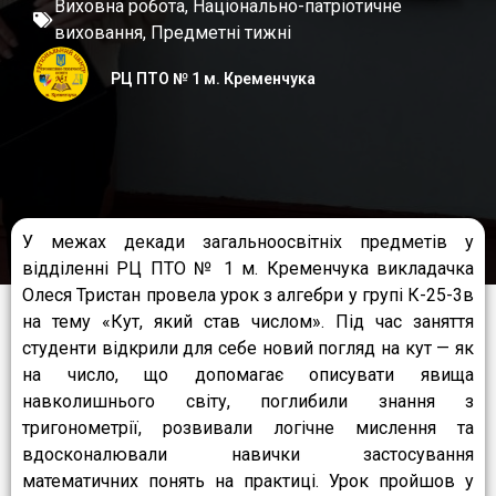
Виховна робота
,
Національно-патріотичне
виховання
,
Предметні тижні
РЦ ПТО № 1 м. Кременчука
У межах декади загальноосвітніх предметів у
відділенні РЦ ПТО № 1 м. Кременчука викладачка
Олеся Тристан провела урок з алгебри у групі К-25-3в
на тему «Кут, який став числом». Під час заняття
студенти відкрили для себе новий погляд на кут — як
на число, що допомагає описувати явища
навколишнього світу, поглибили знання з
тригонометрії, розвивали логічне мислення та
вдосконалювали навички застосування
математичних понять на практиці. Урок пройшов у