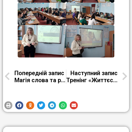
Попередній запис
Наступний запис
Магія слова та ритму: Гійом Аполлінер і поезія «Міст Мірабо»
Тренінг «Життєстійкість молоді в умовах війни»