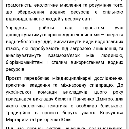
грамотність, екологічне мислення та розуміння того,
що збереження водних ресурсів є спільною
відповідальністю людей у всьому світі.
Упродовж роботи над проєктом учні
досліджуватимуть прісноводні екосистеми — озера та
водно-болотні угіддя, вивчатимуть види водоплавних
птахів, які перебувають під загрозою зникнення, та
аналізуватимуть взаємозв’язок між людиною,
біорізноманіттям і сталим використанням водних
ресурсів.
Проєкт передбачає міждисциплінарні дослідження,
практичні завдання та міжнародну співпрацю. До
української команди викладачів цього року
приєднався викладач біології Панченко Дмитро, для
якого екологічна тематика є особливо близькою.
Традиційно в проєкті беруть участь Корчукова
Маргарита та Григоренко Юлія.
Під час першої зустрічі учасники познайомилися,