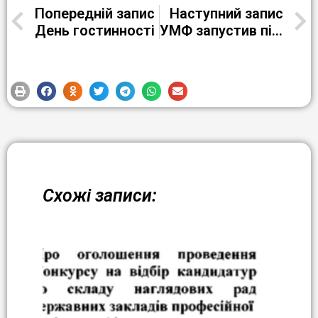
Попередній запис
Наступний запис
День гостинності
УМФ запустив підтримку для людей, які працюють із молоддю й щодня бачать, як важливо допомогти їй знайти себе: у професії, у нових навичках, у житті
Схожі записи: