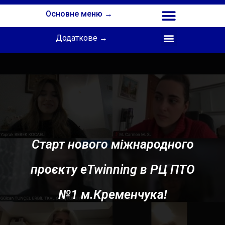
Основне меню →
Додаткове →
Співпраця з Інститутом професійної освіти НАПН України
Старт нового міжнародного
проєкту eTwinning в РЦ ПТО
№1 м.Кременчука!