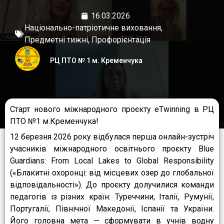
16.03.2026
Національно-патріотичне виховання
,
Предметні тижні
,
Профорієнтація
РЦ ПТО № 1 м. Кременчука
Старт нового міжнародного проєкту eTwinning в РЦ
ПТО №1 м.Кременчука!
12 березня 2026 року відбулася перша онлайн-зустріч
учасників міжнародного освітнього проєкту Blue
Guardians: From Local Lakes to Global Responsibility
(«Блакитні охоронці: від місцевих озер до глобальної
відповідальності»). До проєкту долучилися команди
педагогів із різних країн: Туреччини, Італії, Румунії,
Португалії, Північної Македонії, Іспанії та України.
Його головна мета — сформувати в учнів водну