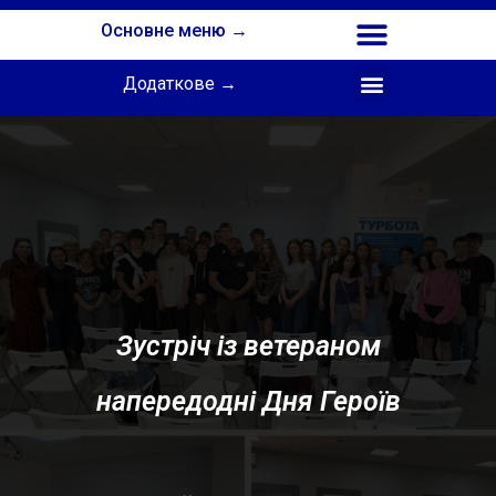
Основне меню →
Додаткове →
Співпраця з Інститутом професійної освіти НАПН України
Зустріч із ветераном
напередодні Дня Героїв