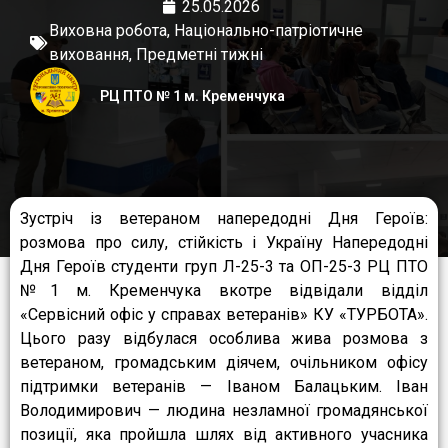
25.05.2026
Виховна робота
,
Національно-патріотичне
виховання
,
Предметні тижні
РЦ ПТО № 1 м. Кременчука
Зустріч із ветераном напередодні Дня Героїв:
розмова про силу, стійкість і Україну Напередодні
Дня Героїв студенти груп Л-25-3 та ОП-25-3 РЦ ПТО
№1 м. Кременчука вкотре відвідали відділ
«Сервісний офіс у справах ветеранів» КУ «ТУРБОТА».
Цього разу відбулася особлива жива розмова з
ветераном, громадським діячем, очільником офісу
підтримки ветеранів — Іваном Балацьким. Іван
Володимирович — людина незламної громадянської
позиції, яка пройшла шлях від активного учасника