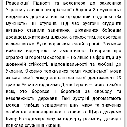
Революції Гідності та волонтера до захисника
України у лавах територіальної оборони. За мужність і
відданість державі він нагороджений орденом «За
мужність» III ступеня. Під час зустрічі студенти
активно ставили запитання, цікавилися бойовим
досвідом, життєвим шляхом, а також тим, як сьогодні
кожен може бути корисним своїй країні. Розмова
вийшла відвертою та змістовною. Говорили про
справжній героїзм сьогодні — не лише на фронті, а й у
щоденній стійкості, відповідальності та любові до
України. Окремо торкнулися теми української мови
як важливої складової національної ідентичності. 23
травня Україна відзначає День Героїв — свято пам’яті
всіх, хто боровся і бореться за свободу та
незалежність держави. Такі зустрічі допомагають
молоді глибше усвідомити ціну миру та значення
особистої відповідальності кожного. Щиро дякуємо
Івану Володимировичу за відверту розмову, досвід і
приклад служіння Україні.