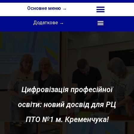
Основне меню →
Додаткове →
Співпраця з Інститутом професійної освіти НАПН України
Цифровізація професійної
освіти: новий досвід для РЦ
ПТО №1 м. Кременчука!