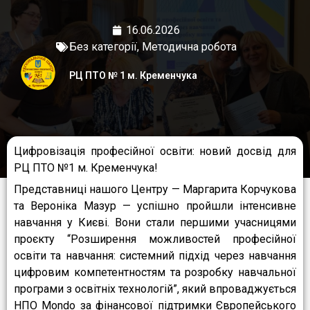
16.06.2026
Без категорії
,
Методична робота
РЦ ПТО № 1 м. Кременчука
Цифровізація професійної освіти: новий досвід для
РЦ ПТО №1 м. Кременчука!
Представниці нашого Центру — Маргарита Корчукова
та Вероніка Мазур — успішно пройшли інтенсивне
навчання у Києві. Вони стали першими учасницями
проєкту “Розширення можливостей професійної
освіти та навчання: системний підхід через навчання
цифровим компетентностям та розробку навчальної
програми з освітніх технологій”, який впроваджується
НПО Mondo за фінансової підтримки Європейського