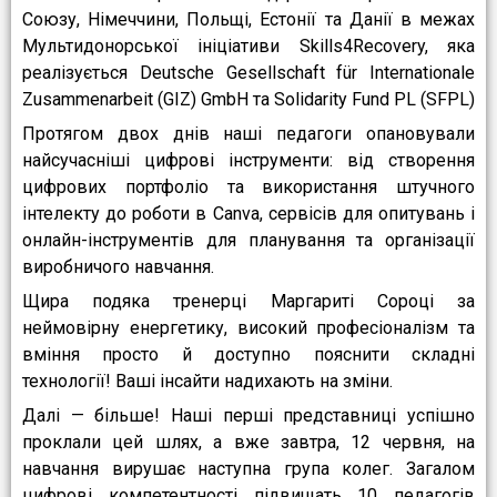
Союзу, Німеччини, Польщі, Естонії та Данії в межах
Мультидонорської ініціативи Skills4Recovery, яка
реалізується Deutsche Gesellschaft für Internationale
Zusammenarbeit (GIZ) GmbH та Solidarity Fund PL (SFPL)
Протягом двох днів наші педагоги опановували
найсучасніші цифрові інструменти: від створення
цифрових портфоліо та використання штучного
інтелекту до роботи в Canva, сервісів для опитувань і
онлайн-інструментів для планування та організації
виробничого навчання.
Щира подяка тренерці Маргариті Сороці за
неймовірну енергетику, високий професіоналізм та
вміння просто й доступно пояснити складні
технології! Ваші інсайти надихають на зміни.
Далі — більше! Наші перші представниці успішно
проклали цей шлях, а вже завтра, 12 червня, на
навчання вирушає наступна група колег. Загалом
цифрові компетентності підвищать 10 педагогів