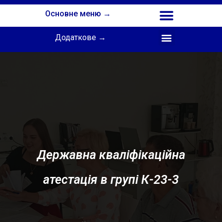
Основне меню →
Додаткове →
Співпраця з Інститутом професійної освіти НАПН України
Державна кваліфікаційна
атестація в групі К-23-3