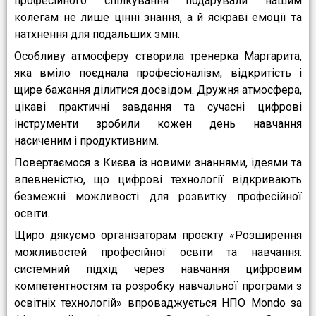
професійного спілкування подарували нашим
колегам не лише цінні знання, а й яскраві емоції та
натхнення для подальших змін.
Особливу атмосферу створила тренерка Маргарита,
яка вміло поєднала професіоналізм, відкритість і
щире бажання ділитися досвідом. Дружня атмосфера,
цікаві практичні завдання та сучасні цифрові
інструменти зробили кожен день навчання
насиченим і продуктивним.
Повертаємося з Києва із новими знаннями, ідеями та
впевненістю, що цифрові технології відкривають
безмежні можливості для розвитку професійної
освіти.
Щиро дякуємо організаторам проєкту «Розширення
можливостей професійної освіти та навчання:
системний підхід через навчання цифровим
компетентностям та розробку навчальної програми з
освітніх технологій» впроваджується НПО Mondo за