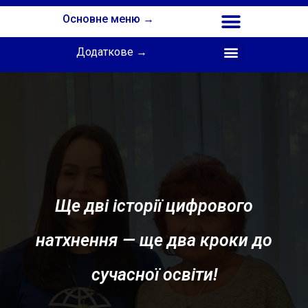
Основне меню →
Додаткове →
Співпраця з Інститутом професійної освіти НАПН України
Ще дві історії цифрового
натхнення — ще два кроки до
сучасної освіти!