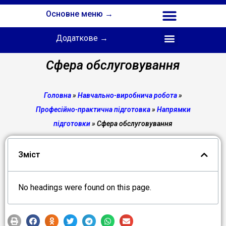
Основне меню →
Додаткове →
Співпраця з Інститутом професійної освіти НАПН України
Сфера обслуговування
Головна
»
Навчально-виробнича робота
»
Професійно-практична підготовка
»
Напрямки
підготовки
»
Сфера обслуговування
Зміст
No headings were found on this page.