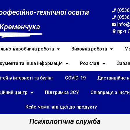
(0536
рофесійно-технічної освіти
(0536
info@
 Кременчука
пр-т 
льно-виробнича робота
Виховна робота
Ме
кументи та інша інформація
Розклад
Зава
тей в інтернеті та булінг
COVID-19
Дистанційне на
ційний центр
Підтримка ЗСУ
Співпраця з Інст
Кейс-чемп: від ідеї до продукту
Психологічна служба