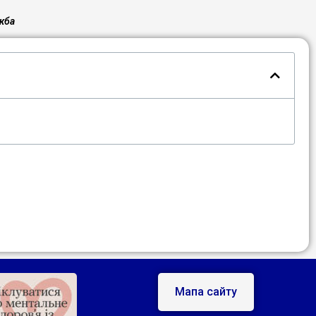
жба
Мапа сайту