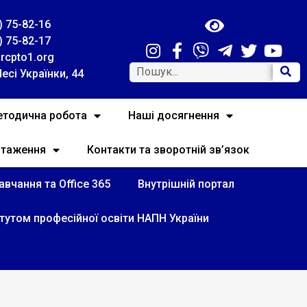
) 75-82-16
) 75-82-17
rcpto1.org
Лесі Українки, 44
тодична робота
Наші досягнення
нтаження
Контакти та зворотній зв’язок
вчання та Office 365
Внутрішній портал
итутом професійної освіти НАПН України