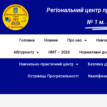
Регіональний центр п
№ 1 м.
Головна
Новини
Про нас
Навча
Абітурієнту
НМТ – 2026
Нормативні до
Навчально-практичний центр
Безпека ді
Острівець Прогресильності
Кваліфіка