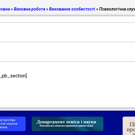
ловна
»
Виховна робота
»
Виховання особистості
»
Психологічна слу
t_pb_section]