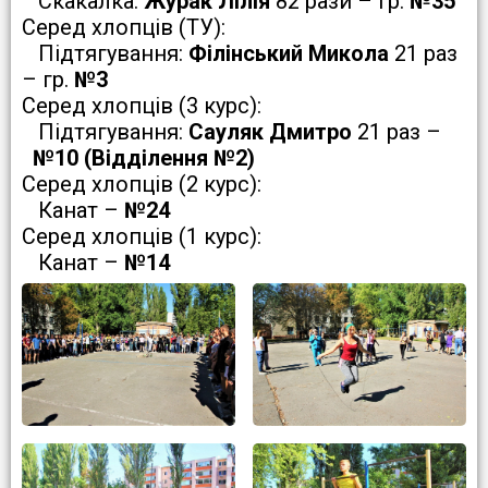
Скакалка:
Журак Лілія
82 рази – гр.
№35
Серед хлопців (ТУ):
Підтягування:
Філінський Микола
21 раз
– гр.
№3
Серед хлопців (3 курс):
Підтягування:
Сауляк Дмитро
21 раз –
№10 (Відділення №2)
Серед хлопців (2 курс):
Канат –
№24
Серед хлопців (1 курс):
Канат –
№14