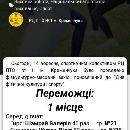
Виховна робота
,
Національно-патріотичне
виховання
,
Спорт
РЦ ПТО № 1 м. Кременчука
Сьогодні, 14 вересня, спортивним колективом РЦ
ПТО №1 м. Кременчука було проведено
фізкультурно-масовий захід, присвячений до “Дня
фізичної культури і спорту”.
Переможці:
1 місце
Серед дівчат:
Гиря:
Шамрай Валерія
46 раз – гр.
№21