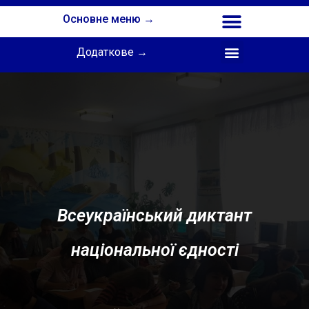
Основне меню →
Додаткове →
Співпраця з Інститутом професійної освіти НАПН України
Всеукраїнський диктант
національної єдності