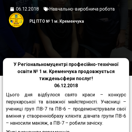
06.12.2018
Навчально-виробнича робота
РЦ ПТО № 1 м. Кременчука
У Регіональномуцентрі професійно-технічної
освіти № 1 м. Кременчука продовжується
тижденьсфери послуг!
06.12.2018
Цього дня відбулося свято краси – конкурс
перукарської та візажної майстерності. Учасниці –
учениці груп ПВ-7 та ПВ-6 – продемонстрували свої
вміння у створенніобразу клієнта: дівчата групи ПВ-6
– наносили макіяж, а ПВ-7 – робили зачіску.