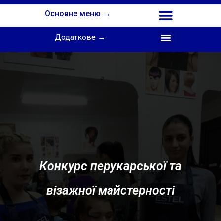
Основне меню →
Додаткове →
Співпраця з Інститутом професійної освіти НАПН України
Конкурс перукарської та
візажної майстерності