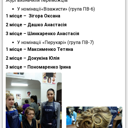
Журі визначили переможців
У номінації«Візажисти» (група ПВ-6)
1 місце – Зігора Оксана
2 місце – Дашко Анастасія
3 місце – Шинкаренко Анастасія
У номінації «Перукарі» (група ПВ-7)
1 місце – Максименко Тетяна
2 місце – Докукіна Юлія
3 місце – Пономаренко Ірина