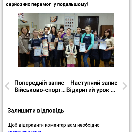
серйозних перемог у подальшому!
Попередній запис
Наступний запис
Військово-спортивне свято«Я-майбутній солдат» (День Збройних Сил України)
Відкритий урок на тему «Харчові речовини та їх значення для організму людини»
Залишити відповідь
Щоб відправити коментар вам необхідно