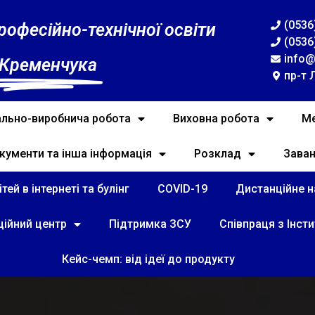
(0536
рофесійно-технічної освіти
(0536
info@
 Кременчука
пр-т 
льно-виробнича робота
Виховна робота
Ме
кументи та інша інформація
Розклад
Зава
тей в інтернеті та булінг
COVID-19
Дистанційне на
ційний центр
Підтримка ЗСУ
Співпраця з Інст
Кейс-чемп: від ідеї до продукту