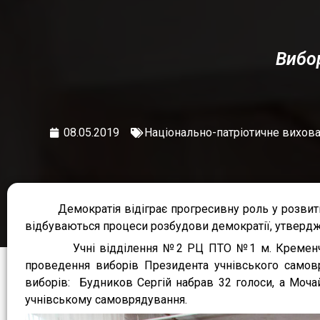
Вибо
08.05.2019
Національно-патріотичне вихов
Демократія відіграє прогресивну роль у розвитку су
відбуваються процеси розбудови демократії, утвердже
Учні відділення №2 РЦ ПТО №1 м. Кременчука 07
проведення виборів Президента учнівського самов
виборів: Будников Сергій набрав 32 голоси, а Моча
учнівському самоврядування.