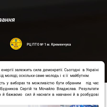
вання
РЦ ПТО № 1 м. Кременчука
нергії залежить сила демократії. Сьогодні в Україні
 молоді, оскільки саме молодь і є її майбутнім.
ь у виборах та можливістю бути обраним під час
Будников Сергій та Мочайло Владислав. Результати
ю й бажаємо сил й наснаги в навчанні й в розбудові