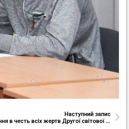
Наступний запис
День пам’яті і примирення в честь всіх жертв Другої світової війни 1939-1945 років