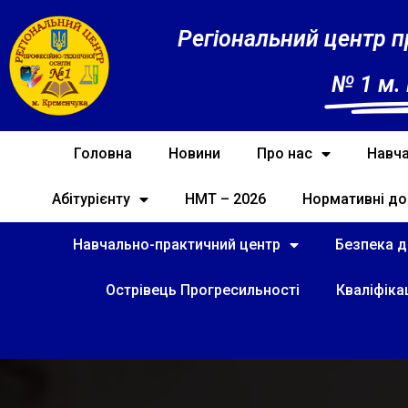
Регіональний центр п
№ 1 м.
Головна
Новини
Про нас
Навча
Абітурієнту
НМТ – 2026
Нормативні до
Навчально-практичний центр
Безпека ді
Острівець Прогресильності
Кваліфіка