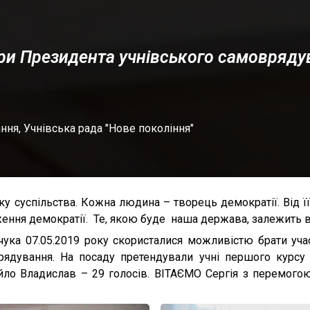
ри Президента учнівського самовряду
ання
,
Учнівська рада "Нове покоління"
спільства. Кожна людина – творець демократії. Від її е
ння демократії. Те, якою буде наша держава, залежить від
.05.2019 року скористалися можливістю брати участ
рядування. На посаду претендували учні першого курсу 
йло Владислав – 29 голосів. ВІТАЄМО Сергія з перемого