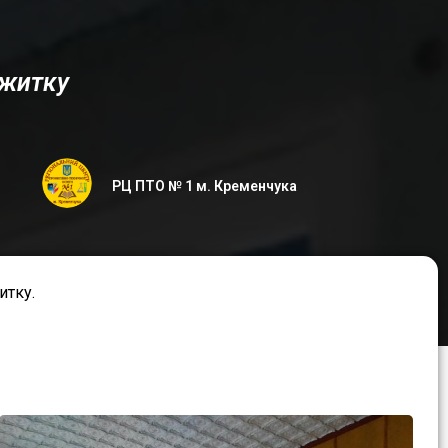
ожитку
РЦ ПТО № 1 м. Кременчука
итку.