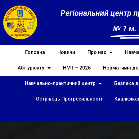
Регіональний центр п
№ 1 м.
Головна
Новини
Про нас
Навча
Абітурієнту
НМТ – 2026
Нормативні до
Навчально-практичний центр
Безпека ді
Острівець Прогресильності
Кваліфіка