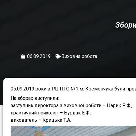
Збори
06.09.2019
Виховна робота
05.09.2019 року в РЦ ПТО №1 м. Кременчука були пров
На зборах виступили:
заступник директора з виховної роботи – Царик Р.Ф.,
практичний психолог – Бурдак Е.Ф.,
вихователь – Крицька Т.А.