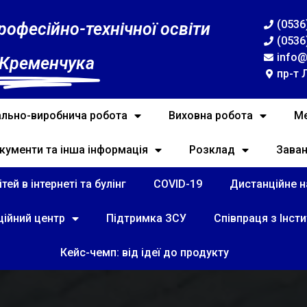
(0536
рофесійно-технічної освіти
(0536
info@
 Кременчука
пр-т 
льно-виробнича робота
Виховна робота
Ме
кументи та інша інформація
Розклад
Зава
тей в інтернеті та булінг
COVID-19
Дистанційне на
ційний центр
Підтримка ЗСУ
Співпраця з Інст
Кейс-чемп: від ідеї до продукту