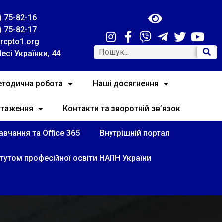
) 75-82-16
) 75-82-17
rcpto1.org
Лесі Українки, 44
тодична робота
Наші досягнення
нтаження
Контакти та зворотній зв’язок
вчання та Office 365
Внутрішній портал
итутом професійної освіти НАПН України