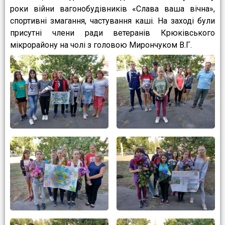
роки війни вагонобудівників «Слава ваша вічна»,
спортивні змагання, частування каші. На заході були
присутні члени ради ветеранів Крюківського
мікрорайону на чолі з головою Мирончуком В.Г.