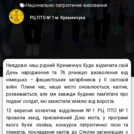
Національно-патріотичне виховання
РЦ ПТО № 1 м. Кременчука
Невдовзі наш рідний Кременчук буде відмічати свій
День народження та 76 річницю визволення від
німецько – фашистських загарбників у ІІ світовій
війні. Плине час, наше місто оновлюється, квітне,
розвивається, але ми завжди будемо пам’ятати про
подвиг солдат, які захистили землю від ворогів.
12 вересня колектив відділення №1 РЦ ПТО №1
провели захід, присвячений Дню міста, у програмі
якого були: лінійка, конкурси патріотичної пісні та
плакатів, покладання квітів до Стелли загинувших у