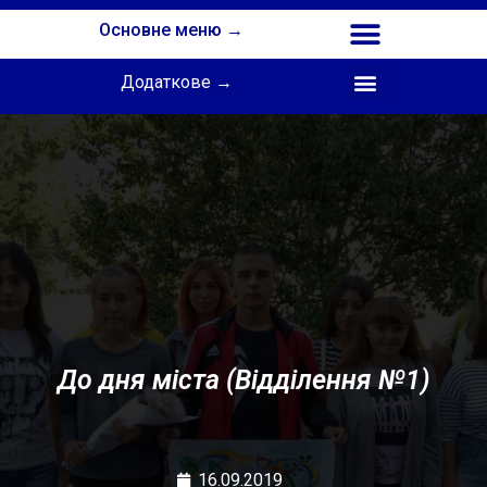
Основне меню →
Додаткове →
Співпраця з Інститутом професійної освіти НАПН України
До дня міста (Відділення №1)
16.09.2019