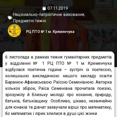
07.11.2019
Національно-патріотичне виховання
,
Предметні тижні
РЦ ПТО № 1 м. Кременчука
6 листопада в рамках тижня гуманітарних предметів
у відділенні № 1 РЦ ПТО № 1 м. Кременчука
відбулася поетична година – зустріч із поетесою,
колишньою викладачкою нашого закладу освіти
Баранюк-Афанасьєвою Раїсою Семенівною. Авторка
кількох збірок, Раїса Семенівна прочитала поезію,
зрозумілу й близьку молоді: про кохання, природу,
батьків, батьківщину. Особливо, цікаво, незвичайно
для юнаків та дівчат зазвучали вірші про математику,
бо математик і лірик злилися в душі цієї жінки.